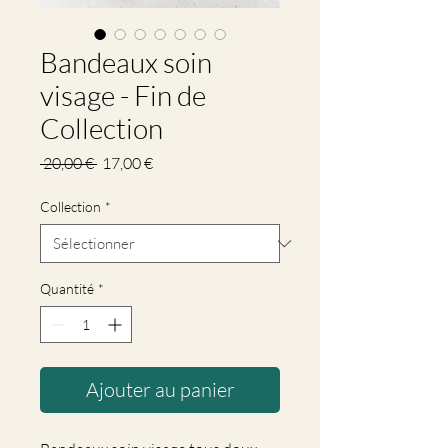
Bandeaux soin
visage - Fin de
Collection
Prix
Prix
 20,00 € 
17,00 €
original
promotionnel
Collection
*
Quantité
*
Ajouter au panier