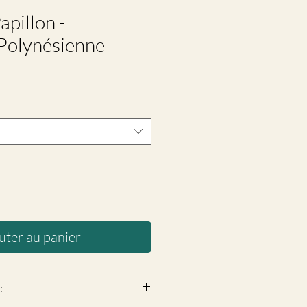
apillon -
 Polynésienne
uter au panier
: