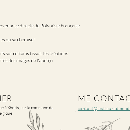
Ne pas laver
Ne pas mettre au sèch
Ne pas repasser
ovenance directe de Polynésie Française
res ou sa chemise !
fs sur certains tissus, les créations
ntes des images de l'aperçu
LIER
ME CONTA
itué à Xhoris, sur la commune de
contact@lesfleursdemad
elgique