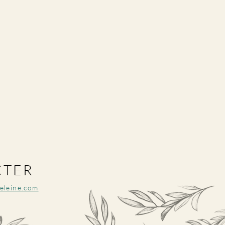
e-linge
CTER
eleine.com