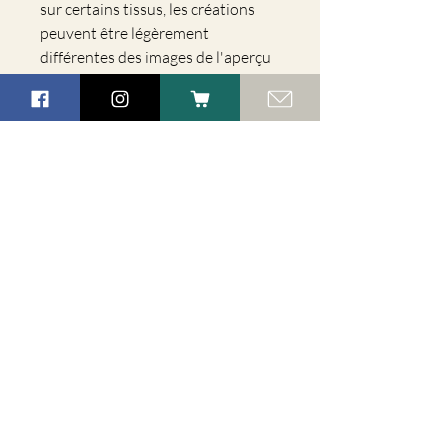
sur certains tissus, les créations
peuvent être légèrement
différentes des images de l'aperçu
Conseil d'entretien :
Laver en machine à 30° dans un filet
Ne pas mettre au sèche-linge
Ne pas repasser
Ne pas mettre les graines de lin dans la
machine à laver
L' ATELIER
L'atelier est situé à Xhoris, sur la commune de
Ferrières en Belgique
ME CONTACTER
contact@lesfleursdemadeleine.com